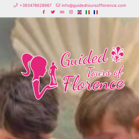
+393478628987
info@guidedtoursofflorence.com