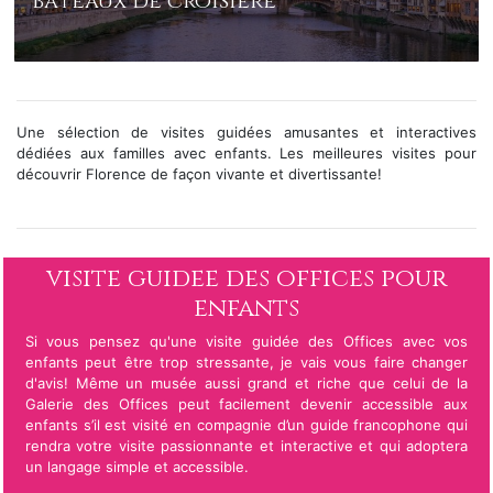
bateaux de croisière
Une sélection de visites guidées amusantes et interactives
dédiées aux familles avec enfants. Les meilleures visites pour
découvrir Florence de façon vivante et divertissante!
visite guidee des offices pour
enfants
Si vous pensez qu'une visite guidée des Offices avec vos
enfants peut être trop stressante, je vais vous faire changer
d'avis! Même un musée aussi grand et riche que celui de la
Galerie des Offices peut facilement devenir accessible aux
enfants s’il est visité en compagnie d’un guide francophone qui
rendra votre visite passionnante et interactive et qui adoptera
un langage simple et accessible.