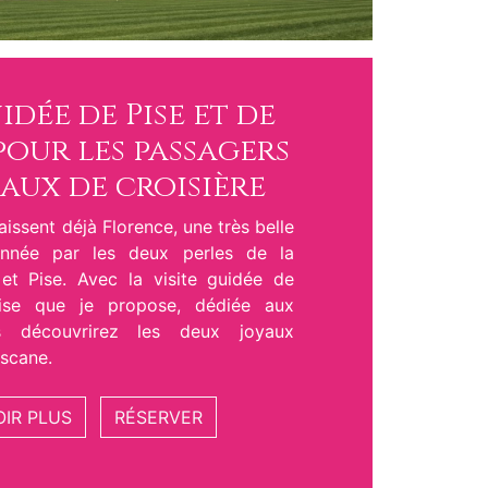
idée de Pise et de
our les passagers
aux de croisière
issent déjà Florence, une très belle
donnée par les deux perles de la
et Pise. Avec la visite guidée de
ise que je propose, dédiée aux
ous découvrirez les deux joyaux
scane.
OIR PLUS
RÉSERVER