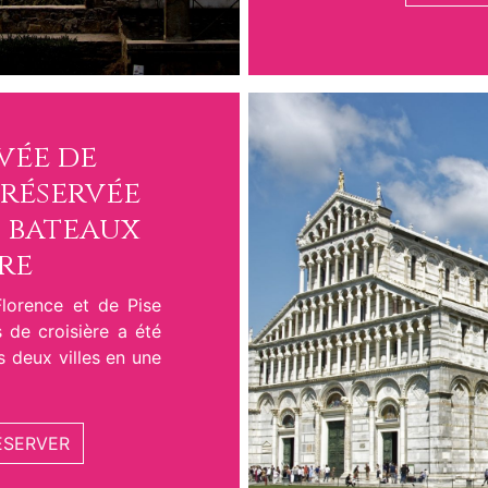
vée de
 réservée
e bateaux
re
Florence et de Pise
 de croisière a été
s deux villes en une
ÉSERVER