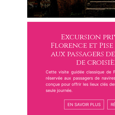
Excursion pri
Florence et Pise
aux passagers d
de croisiè
Cette visite guidée classique de 
réservée aux passagers de navires
conçue pour offrir les lieux clés de
seule journée.
EN SAVOIR PLUS
R