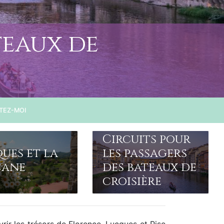
teaux de
TEZ-MOI
Circuits pour
ues et la
les passagers
cane
des bateaux de
croisière