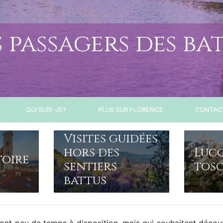
s passagers des ba
QUI SUIS-JE?
PLUS SUR FLORENCE
CONTAC
Visites guidées
hors des
Lucq
toire
sentiers
tos
battus