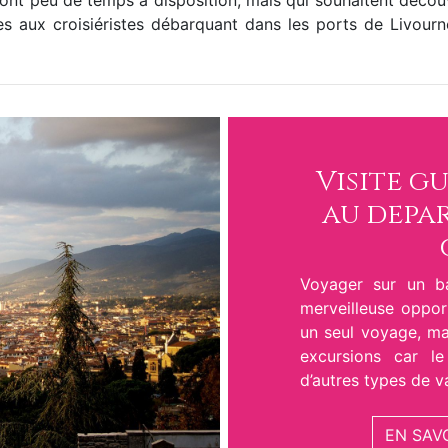
ont peu de temps à disposition, mais qui souhaitent découv
es aux croisiéristes débarquant dans les ports de Livou
Visite g
au depar
Voyager sur un b
merveilleuse opport
un seul voyage, ma
excursions car l
d’autres types de v
EN SAV