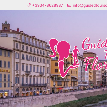
+393478628987
info@guidedtourso