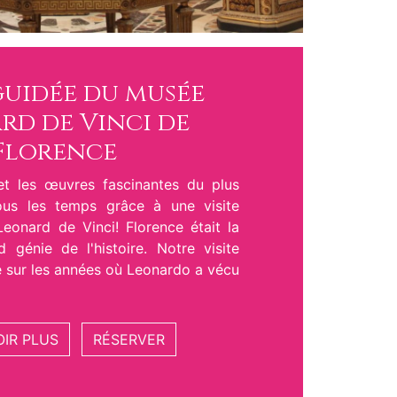
guidée du musée
rd de Vinci de
Florence
et les œuvres fascinantes du plus
ous les temps grâce à une visite
onard de Vinci! Florence était la
d génie de l'histoire. Notre visite
e sur les années où Leonardo a vécu
OIR PLUS
RÉSERVER