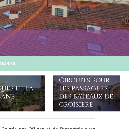
TEZ-MOI
Circuits pour
ues et la
les passagers
cane
des bateaux de
croisière