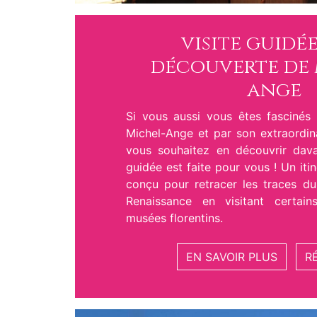
visite guidée
découverte de 
ange
Si vous aussi vous êtes fascinés
Michel-Ange et par son extraordina
vous souhaitez en découvrir dava
guidée est faite pour vous ! Un iti
conçu pour retracer les traces d
Renaissance en visitant certai
musées florentins.
EN SAVOIR PLUS
R