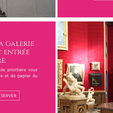
la Galerie
c entrée
e.
ès prioritaire vous
nte et de gagner du
ÉSERVER