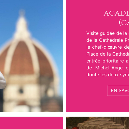
acadé
(c
Visite guidée de la
de la Cathédrale P
le chef-d'œuvre de
Place de la Cathédr
entrée prioritaire 
de Michel-Ange e
doute les deux sym
EN SAV