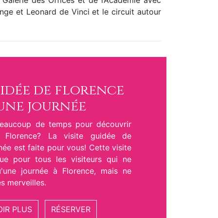
a Galerie des Offices et de l’Académie avec
nge et Leonard de Vinci et le circuit autour
uidée de florence
une journée
beaucoup de temps pour découvrir
e Florence? La visite guidée de
née est faite pour vous! Cette visite
ue pour tous les visiteurs qui ne
'une journée à Florence, mais ne
s merveilles.
OIR PLUS
RÉSERVER