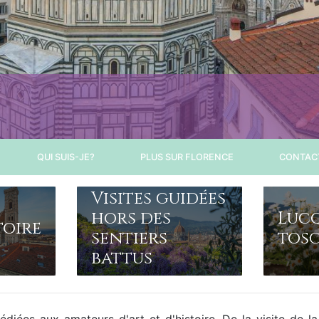
QUI SUIS-JE?
PLUS SUR FLORENCE
CONTAC
Visites guidées
hors des
Lucq
toire
sentiers
tos
battus