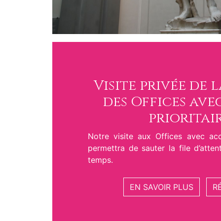
Visite privée de 
des Offices ave
prioritair
Notre visite aux Offices avec acc
permettra de sauter la file d’atte
temps.
EN SAVOIR PLUS
R