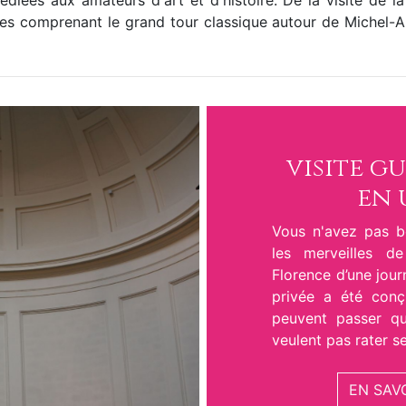
édiées aux amateurs d'art et d'histoire. De la visite de l
iques comprenant le grand tour classique autour de Michel-A
visite g
en 
Vous n'avez pas 
les merveilles d
Florence d’une jour
privée a été conç
peuvent passer qu
veulent pas rater se
EN SAV