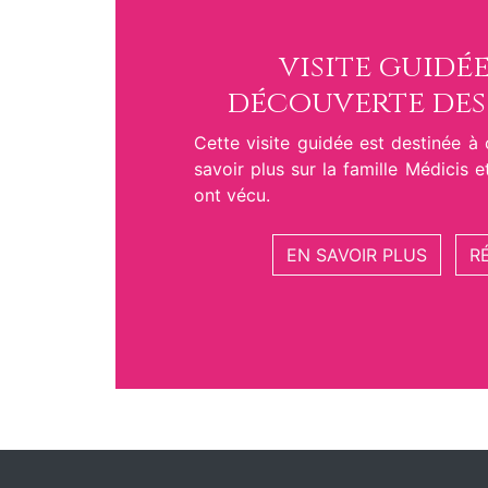
visite guidée
découverte des
Cette visite guidée est destinée à
savoir plus sur la famille Médicis e
ont vécu.
EN SAVOIR PLUS
R