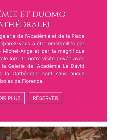
mie et duomo
athédrale)
 galerie de l'Académie et de la Place
réparez-vous à être émerveillés par
 Michel-Ange et par la magnifique
ale lors de notre visite privée avec
à la Galerie de l’Académie Le David
t la Cathédrale sont sans aucun
boles de Florence.
OIR PLUS
RÉSERVER